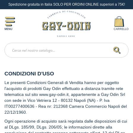
Spedizione gratuita in Italia SOLO PER ORDINI ONLINE superiori a 75€!
Idee
Regalo
V
e
MENU
CARRELLO
s
u
In
v
i
o
Search
L
i
CONDIZIONI D'USO
q
Le presenti Condizioni Generali di Vendita hanno per oggetto
u
o
l'acquisto di prodotti Gay Odin effettuato a distanza tramite rete
r
telematica sul sito
www.gay-odin.it
, appartenente a Gay Odin Srl
e
con sede in Vico Vetriera 12 - 80132 Napoli (NA) - P. Iva
IT00277400636 - Rea nr: 212368 Camera Commercio Napoli del
G
22/12/1960.
i
f
Ogni operazione di acquisto sarà regolata dalle disposizioni di cui
t
al DLgs. 185/99, DLgs. 206/05; le informazioni dirette alla
C
conclusione del contratto saranno sottoposte all'art. 12 del DLgs.