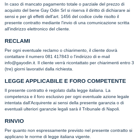
f
In caso di mancato pagamento totale o parziale del prezzo di
è
acquisto del bene Gay Odin Srl si riserva il diritto di dichiarare ai
sensi e per gli effetti dell'art. 1456 del codice civile risolto il
E
presente contratto mediante l'invio di una comunicazione scritta
x
all'indirizzo elettronico del cliente.
t
r
RECLAMI
a
c
Per ogni eventuale reclamo o chiarimento, il cliente dovrà
a
contattare il numero 081 417843 o l'indirizzo di e-mail
c
info@gayodin.it
. Il cliente verrà ricontattato per chiarimenti entro 3
a
(tre) giorni lavorativi dalla richiesta.
o
LEGGE APPLICABILE E FORO COMPETENTE
P
e
Il presente contratto è regolato dalla legge italiana. La
p
competenza e il foro esclusivo per ogni eventuale azione legale
e
intentata dall'Acquirente ai sensi della presente garanzia o di
r
eventuali ulteriori garanzie legali sarà il Tribunale di Napoli.
o
n
RINVIO
c
i
Per quanto non espressamente previsto nel presente contratto si
n
applicano le norme di legge italiana vigente.
o