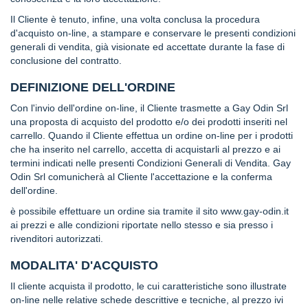
r
e
Il Cliente è tenuto, infine, una volta conclusa la procedura
s
d'acquisto on-line, a stampare e conservare le presenti condizioni
t
generali di vendita, già visionate ed accettate durante la fase di
a
conclusione del contratto.
a
l
DEFINIZIONE DELL'ORDINE
l
a
Con l'invio dell'ordine on-line, il Cliente trasmette a Gay Odin Srl
t
una proposta di acquisto del prodotto e/o dei prodotti inseriti nel
t
carrello. Quando il Cliente effettua un ordine on-line per i prodotti
e
che ha inserito nel carrello, accetta di acquistarli al prezzo e ai
termini indicati nelle presenti Condizioni Generali di Vendita. Gay
A
Odin Srl comunicherà al Cliente l'accettazione e la conferma
Gusto
dell'ordine.
Mio
è possibile effettuare un ordine sia tramite il sito
www.gay-odin.it
Confetti
ai prezzi e alle condizioni riportate nello stesso e sia presso i
e
rivenditori autorizzati.
Gelee
MODALITA' D'ACQUISTO
Noci,
Il cliente acquista il prodotto, le cui caratteristiche sono illustrate
Ghiande
on-line nelle relative schede descrittive e tecniche, al prezzo ivi
e