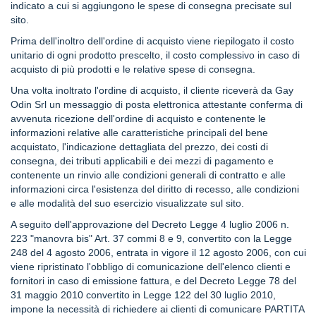
indicato a cui si aggiungono le spese di consegna precisate sul
Wafer
sito.
Tavolette
Prima dell'inoltro dell'ordine di acquisto viene riepilogato il costo
unitario di ogni prodotto prescelto, il costo complessivo in caso di
F
acquisto di più prodotti e le relative spese di consegna.
o
Una volta inoltrato l'ordine di acquisto, il cliente riceverà da Gay
n
d
Odin Srl un messaggio di posta elettronica attestante conferma di
e
avvenuta ricezione dell'ordine di acquisto e contenente le
n
informazioni relative alle caratteristiche principali del bene
t
acquistato, l'indicazione dettagliata del prezzo, dei costi di
e
consegna, dei tributi applicabili e dei mezzi di pagamento e
contenente un rinvio alle condizioni generali di contratto e alle
L
informazioni circa l'esistenza del diritto di recesso, alle condizioni
a
e alle modalità del suo esercizio visualizzate sul sito.
t
t
A seguito dell'approvazione del Decreto Legge 4 luglio 2006 n.
e
223 "manovra bis" Art. 37 commi 8 e 9, convertito con la Legge
248 del 4 agosto 2006, entrata in vigore il 12 agosto 2006, con cui
P
viene ripristinato l'obbligo di comunicazione dell'elenco clienti e
i
fornitori in caso di emissione fattura, e del Decreto Legge 78 del
s
31 maggio 2010 convertito in Legge 122 del 30 luglio 2010,
t
impone la necessità di richiedere ai clienti di comunicare PARTITA
a