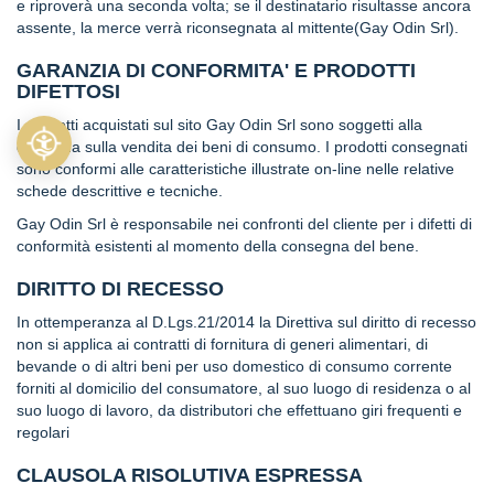
e riproverà una seconda volta; se il destinatario risultasse ancora
o
assente, la merce verrà riconsegnata al mittente(Gay Odin Srl).
r
l
GARANZIA DI CONFORMITA' E PRODOTTI
e
DIFETTOSI
N
I prodotti acquistati sul sito Gay Odin Srl sono soggetti alla
o
disciplina sulla vendita dei beni di consumo. I prodotti consegnati
c
sono conformi alle caratteristiche illustrate on-line nelle relative
i
schede descrittive e tecniche.
N
Gay Odin Srl è responsabile nei confronti del cliente per i difetti di
o
conformità esistenti al momento della consegna del bene.
c
c
DIRITTO DI RECESSO
i
o
In ottemperanza al D.Lgs.21/2014 la Direttiva sul diritto di recesso
l
non si applica ai contratti di fornitura di generi alimentari, di
a
bevande o di altri beni per uso domestico di consumo corrente
t
forniti al domicilio del consumatore, al suo luogo di residenza o al
o
suo luogo di lavoro, da distributori che effettuano giri frequenti e
regolari
C
a
CLAUSOLA RISOLUTIVA ESPRESSA
f