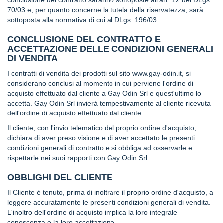
a
70/03 e, per quanto concerne la tutela della riservatezza, sarà
r
sottoposta alla normativa di cui al DLgs. 196/03.
d
CONCLUSIONE DEL CONTRATTO E
Foresta
ACCETTAZIONE DELLE CONDIZIONI GENERALI
DI VENDITA
F
o
I contratti di vendita dei prodotti sul sito
www.gay-odin.it
, si
r
considerano conclusi al momento in cui perviene l'ordine di
e
acquisto effettuato dal cliente a Gay Odin Srl e quest'ultimo lo
s
accetta. Gay Odin Srl invierà tempestivamente al cliente ricevuta
t
dell'ordine di acquisto effettuato dal cliente.
a
f
Il cliente, con l'invio telematico del proprio ordine d'acquisto,
o
dichiara di aver preso visione e di aver accettato le presenti
n
condizioni generali di contratto e si obbliga ad osservarle e
d
rispettarle nei suoi rapporti con Gay Odin Srl.
e
n
OBBLIGHI DEL CLIENTE
t
e
Il Cliente è tenuto, prima di inoltrare il proprio ordine d'acquisto, a
leggere accuratamente le presenti condizioni generali di vendita.
f
L'inoltro dell'ordine di acquisto implica la loro integrale
o
conoscenza e la loro accettazione.