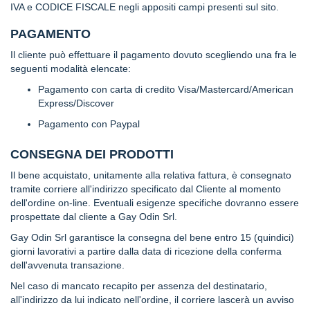
c
IVA e CODICE FISCALE negli appositi campi presenti sul sito.
c
h
PAGAMENTO
i
Il cliente può effettuare il pagamento dovuto scegliendo una fra le
o
seguenti modalità elencate:
A
Pagamento con carta di credito Visa/Mastercard/American
m
Express/Discover
a
r
Pagamento con Paypal
o
CONSEGNA DEI PRODOTTI
C
a
Il bene acquistato, unitamente alla relativa fattura, è consegnato
n
tramite corriere all'indirizzo specificato dal Cliente al momento
n
dell'ordine on-line. Eventuali esigenze specifiche dovranno essere
e
prospettate dal cliente a Gay Odin Srl.
l
l
Gay Odin Srl garantisce la consegna del bene entro 15 (quindici)
a
giorni lavorativi a partire dalla data di ricezione della conferma
dell'avvenuta transazione.
M
a
Nel caso di mancato recapito per assenza del destinatario,
n
all'indirizzo da lui indicato nell'ordine, il corriere lascerà un avviso
d