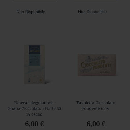
r
e
s
Non Disponibile
Non Disponibile
t
a
a
l
l
a
t
t
e
A
Gusto
Mio
Confetti
e
Itinerari leggendari -
Tavoletta Cioccolato
Gelee
Ghana Cioccolato al latte 35
Fondente 65%
% cacao
Noci,
6,00 €
6,00 €
Ghiande
e