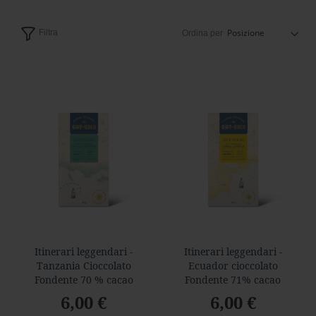
a
r
Filtra
Ordina per
d
Foresta
F
o
r
e
s
t
a
f
o
n
d
e
n
Itinerari leggendari -
Itinerari leggendari -
t
Tanzania Cioccolato
Ecuador cioccolato
e
Fondente 70 % cacao
Fondente 71% cacao
f
6,00 €
6,00 €
o