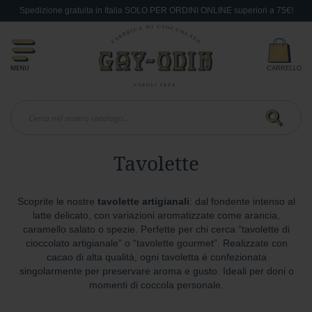
Spedizione gratuita in Italia SOLO PER ORDINI ONLINE superiori a 75€!
Idee
Regalo
V
e
MENU
CARRELLO
s
u
In
v
i
o
Search
Tavolette
L
i
q
u
Scoprite le nostre
tavolette artigianali
: dal fondente intenso al
o
latte delicato, con variazioni aromatizzate come arancia,
r
caramello salato o spezie. Perfette per chi cerca “tavolette di
e
cioccolato artigianale” o “tavolette gourmet”. Realizzate con
cacao di alta qualità, ogni tavoletta è confezionata
G
i
singolarmente per preservare aroma e gusto. Ideali per doni o
f
momenti di coccola personale.
t
C