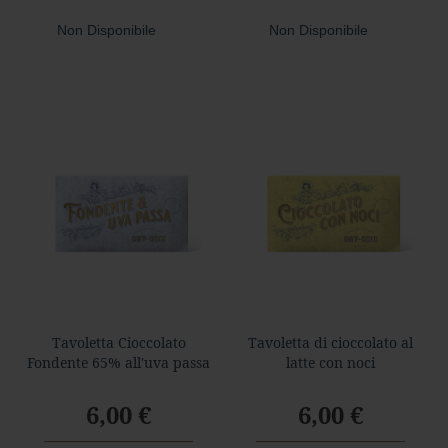
o
Non Disponibile
Non Disponibile
r
l
e
N
o
c
i
N
o
c
c
i
o
l
a
Tavoletta Cioccolato
Tavoletta di cioccolato al
t
Fondente 65% all'uva passa
latte con noci
o
C
6,00 €
6,00 €
a
f