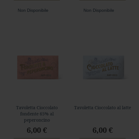
c
c
Non Disponibile
Non Disponibile
h
i
o
A
m
a
r
o
C
a
n
n
e
l
l
Tavoletta Cioccolato
Tavoletta Cioccolato al latte
a
fondente 65% al
peperoncino
M
6,00 €
6,00 €
a
n
d