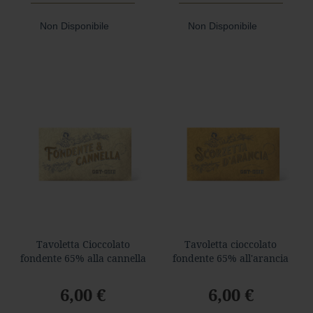
Wafer
Non Disponibile
Non Disponibile
Tavolette
F
o
n
d
e
n
t
e
L
a
t
t
e
Tavoletta Cioccolato
Tavoletta cioccolato
P
fondente 65% alla cannella
fondente 65% all'arancia
i
s
6,00 €
6,00 €
t
a