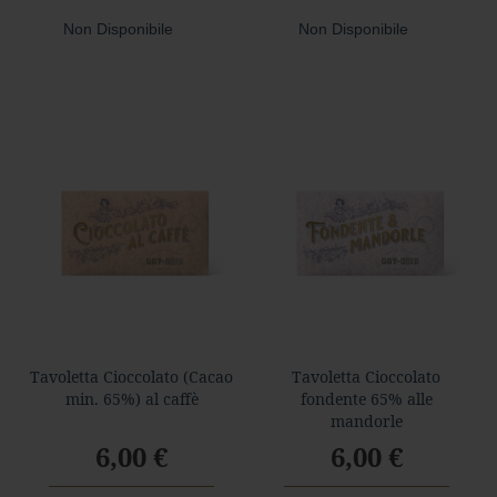
f
è
Non Disponibile
Non Disponibile
E
x
t
r
a
c
a
c
a
o
P
e
p
e
r
Tavoletta Cioccolato (Cacao
Tavoletta Cioccolato
o
min. 65%) al caffè
fondente 65% alle
n
mandorle
c
6,00 €
6,00 €
i
n
o