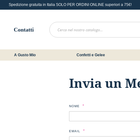
Spedizione gratuita in Italia SOLO PER ORDINI ONLINE superiori a 75€!
Contatti
A Gusto Mio
Confetti e Gelee
Invia un M
NOME
EMAIL