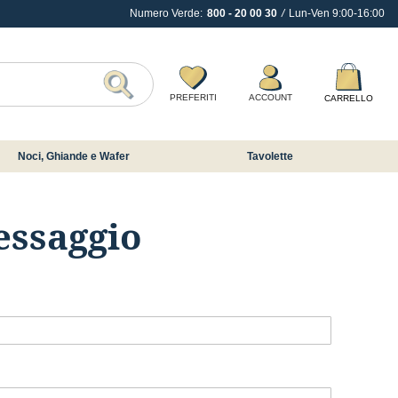
Numero Verde:
800 - 20 00 30
/
Lun-Ven 9:00-16:00
Inizia a scrivere per visualizzare i suggerime
PREFERITI
ACCOUNT
CARRELLO
Search
Noci, Ghiande e Wafer
Tavolette
essaggio