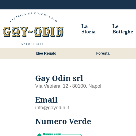
Idee
Regalo
Vesuvio
Liquore
La
Le
Storia
Botteghe
Gift
Card
Foresta
Idee Regalo
Foresta
Foresta
fondente
foresta
Gay Odin srl
al
latte
Via Vetriera, 12 - 80100, Napoli
A
Gusto
Email
Mio
info@gayodin.it
Confetti
e
Numero Verde
Gelee
Noci,