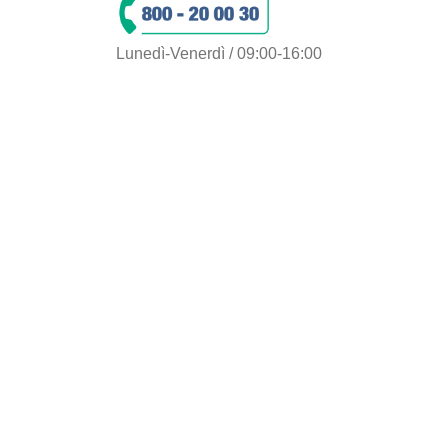
Ghiande
e
Wafer
Lunedì-Venerdì / 09:00-16:00
Tavolette
Fondente
Latte
Pistacchio
Amaro
Cannella
Mandorle
Noci
Nocciolato
Caffè
Extra
cacao
Peperoncino