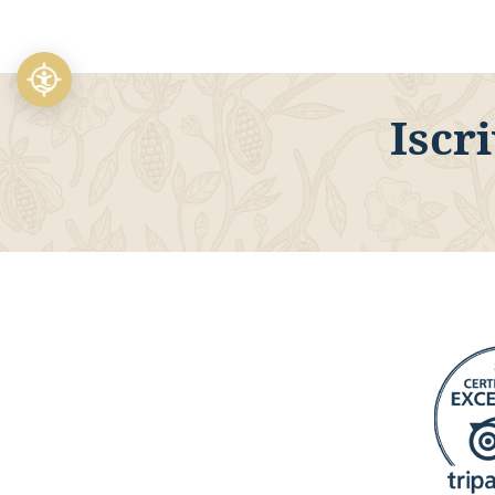
Arancia
Monorigine
Iscri