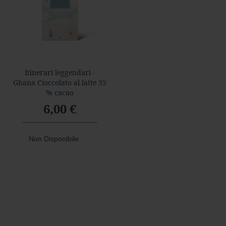
r
e
s
t
a
a
l
l
Itinerari leggendari -
a
Ghana Cioccolato al latte 35
t
% cacao
t
e
6,00 €
A
Gusto
Non Disponibile
Mio
Confetti
e
Gelee
Noci,
Ghiande
e