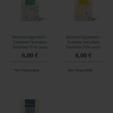
a
r
d
Foresta
F
o
Itinerari leggendari -
Itinerari leggendari -
r
Tanzania Cioccolato
Ecuador cioccolato
e
Fondente 70 % cacao
Fondente 71% cacao
s
6,00 €
6,00 €
t
a
f
o
Non Disponibile
Non Disponibile
n
d
e
n
t
e
f
o