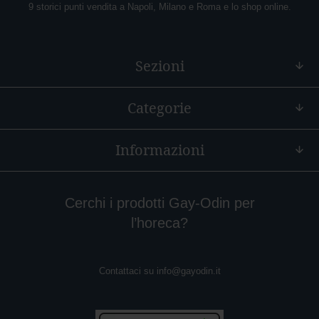
9 storici punti vendita a Napoli, Milano e Roma e lo shop online.
o
r
l
e
Sezioni
N
o
c
Categorie
i
N
Informazioni
o
c
c
i
Cerchi i prodotti Gay-Odin per
o
l
l’horeca?
a
t
o
Contattaci su
info@gayodin.it
C
a
f