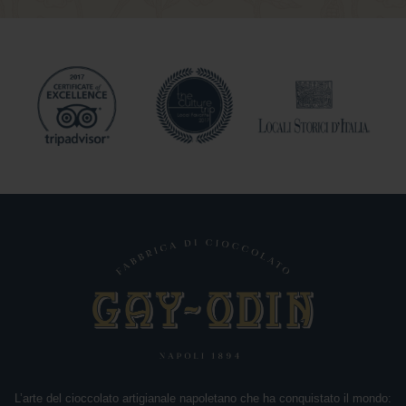
c
c
h
i
o
A
m
a
r
o
C
a
n
n
e
l
l
a
M
a
n
L’arte del cioccolato artigianale napoletano che ha conquistato il mondo:
d