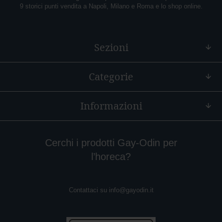
c
9 storici punti vendita a Napoli, Milano e Roma e lo shop online.
c
h
i
o
Sezioni
A
m
Categorie
a
r
o
Informazioni
C
a
n
n
Cerchi i prodotti Gay-Odin per
e
l’horeca?
l
l
a
Contattaci su
info@gayodin.it
M
a
n
d