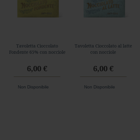
a
r
d
Foresta
F
o
Tavoletta Cioccolato
Tavoletta Cioccolato al latte
r
Fondente 65% con nocciole
con nocciole
e
s
6,00 €
6,00 €
t
a
f
o
Non Disponibile
Non Disponibile
n
d
e
n
t
e
f
o