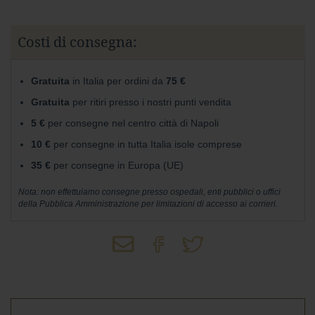
Wafer
Tavolette
Costi di consegna:
F
o
Gratuita
in Italia per ordini da
75 €
n
Gratuita
per ritiri presso i nostri punti vendita
d
e
5 €
per consegne nel centro città di Napoli
n
t
10 €
per consegne in tutta Italia isole comprese
e
35 €
per consegne in Europa (UE)
L
Nota: non effettuiamo consegne presso ospedali, enti pubblici o uffici
a
della Pubblica Amministrazione per limitazioni di accesso ai corrieri.
t
t
e
P
i
s
t
a