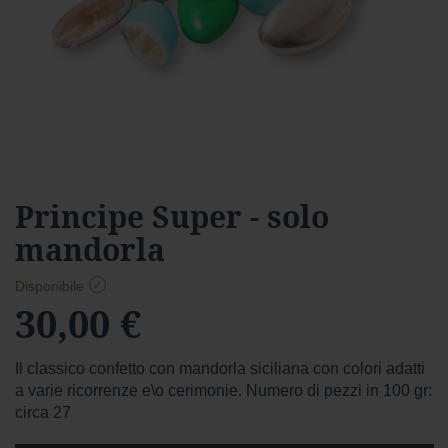
a
r
d
Foresta
F
o
r
e
s
Vai
Principe Super - solo
t
all'inizio
a
mandorla
della
f
galleria
o
di
Disponibile
n
immagini
30,00 €
d
e
n
t
Il classico confetto con mandorla siciliana con colori adatti
e
a varie ricorrenze e\o cerimonie. Numero di pezzi in 100 gr:
circa 27
f
o