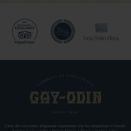
A
r
a
n
c
i
a
M
o
n
o
r
i
g
i
n
e
L’arte del cioccolato artigianale napoletano che ha conquistato il mondo: