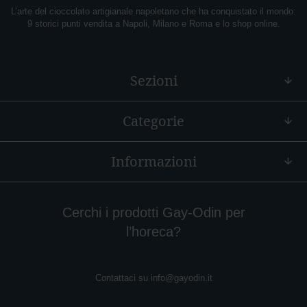
f
L’arte del cioccolato artigianale napoletano che ha conquistato il mondo:
è
9 storici punti vendita a Napoli, Milano e Roma e lo shop online.
E
x
t
Sezioni
r
a
c
a
Categorie
c
a
o
Informazioni
P
e
p
Cerchi i prodotti Gay-Odin per
e
r
l’horeca?
o
n
c
Contattaci su
info@gayodin.it
i
n
o