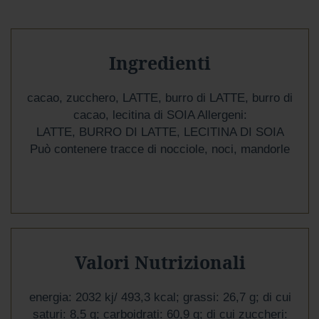
r
e
s
t
a
Ingredienti
a
l
l
cacao, zucchero, LATTE, burro di LATTE, burro di
a
cacao, lecitina di SOIA Allergeni:
t
LATTE, BURRO DI LATTE, LECITINA DI SOIA
t
e
Può contenere tracce di nocciole, noci, mandorle
A
Gusto
Mio
Confetti
e
Valori Nutrizionali
Gelee
Noci,
energia: 2032 kj/ 493,3 kcal; grassi: 26,7 g; di cui
Ghiande
saturi: 8,5 g; carboidrati: 60,9 g; di cui zuccheri:
e