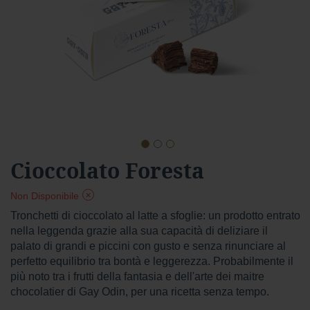
a
r
d
Foresta
F
o
r
e
s
t
Vai
Cioccolato Foresta
a
all'inizio
f
della
o
Non Disponibile
n
galleria
d
di
Tronchetti di cioccolato al latte a sfoglie: un prodotto entrato
e
immagini
nella leggenda grazie alla sua capacità di deliziare il
n
palato di grandi e piccini con gusto e senza rinunciare al
t
perfetto equilibrio tra bontà e leggerezza. Probabilmente il
e
più noto tra i frutti della fantasia e dell'arte dei maitre
f
chocolatier di Gay Odin, per una ricetta senza tempo.
o