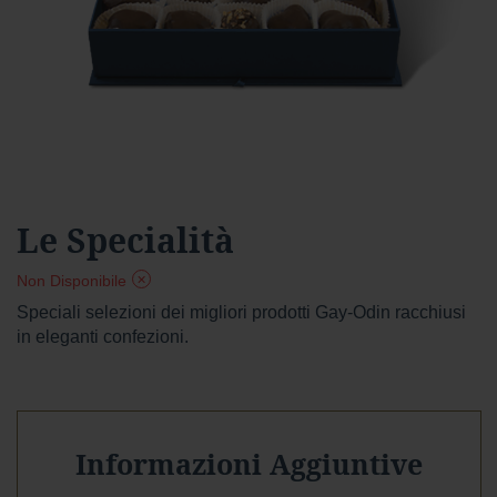
a
r
d
Foresta
F
o
r
e
s
Vai
Le Specialità
t
all'inizio
a
della
f
Non Disponibile
galleria
o
di
Speciali selezioni dei migliori prodotti Gay-Odin racchiusi
n
immagini
in eleganti confezioni.
d
e
n
t
e
Informazioni Aggiuntive
f
o