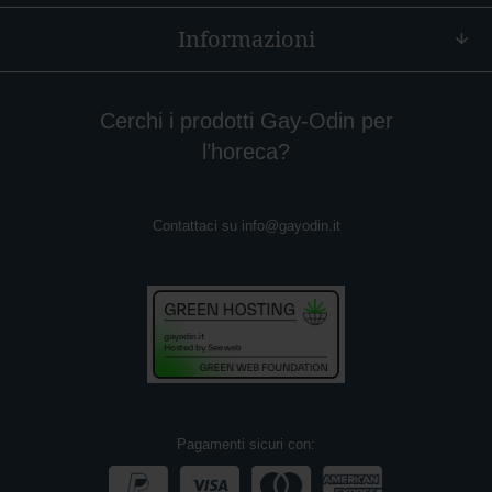
o
Informazioni
r
l
e
Cerchi i prodotti Gay-Odin per
N
o
l’horeca?
c
i
N
Contattaci su
info@gayodin.it
o
c
c
i
o
l
a
t
o
C
Pagamenti sicuri con:
a
f