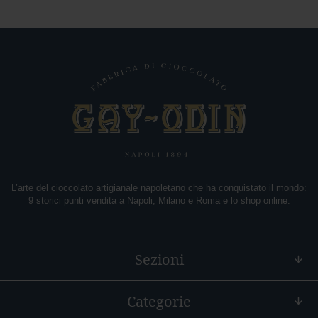
c
c
h
i
o
A
m
a
r
o
C
a
n
L’arte del cioccolato artigianale napoletano che ha conquistato il mondo:
n
9 storici punti vendita a Napoli, Milano e Roma e lo shop online.
e
l
l
a
Sezioni
M
a
Categorie
n
d