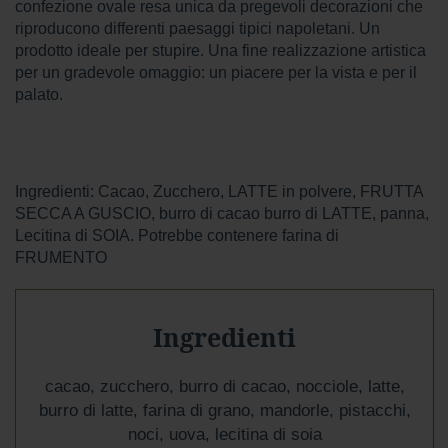
r
confezione ovale resa unica da pregevoli decorazioni che
e
riproducono differenti paesaggi tipici napoletani. Un
s
prodotto ideale per stupire. Una fine realizzazione artistica
t
per un gradevole omaggio: un piacere per la vista e per il
a
palato.
a
l
l
a
t
t
Ingredienti: Cacao, Zucchero, LATTE in polvere, FRUTTA
e
SECCA A GUSCIO, burro di cacao burro di LATTE, panna,
Lecitina di SOIA. Potrebbe contenere farina di
A
FRUMENTO
Gusto
Mio
Confetti
Ingredienti
e
Gelee
cacao, zucchero, burro di cacao, nocciole, latte,
Noci,
burro di latte, farina di grano, mandorle, pistacchi,
Ghiande
noci, uova, lecitina di soia
e