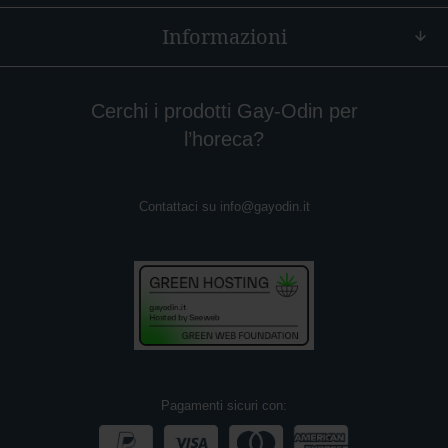
Informazioni
A
r
a
n
c
Cerchi i prodotti Gay-Odin per
i
l’horeca?
a
M
o
Contattaci su
info@gayodin.it
n
o
r
i
g
i
n
e
Pagamenti sicuri con: