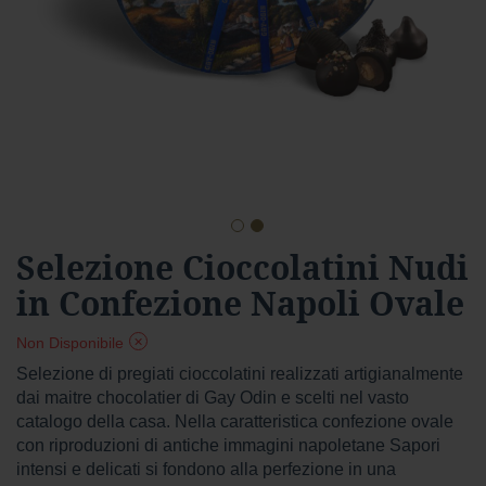
a
r
d
Foresta
F
o
r
e
s
t
Vai
Selezione Cioccolatini Nudi
a
all'inizio
f
in Confezione Napoli Ovale
della
o
n
galleria
d
di
Non Disponibile
e
immagini
n
Selezione di pregiati cioccolatini realizzati artigianalmente
t
dai maitre chocolatier di Gay Odin e scelti nel vasto
e
catalogo della casa. Nella caratteristica confezione ovale
con riproduzioni di antiche immagini napoletane Sapori
f
intensi e delicati si fondono alla perfezione in una
o