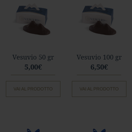
r
e
s
t
a
a
l
l
a
t
t
Vesuvio 50 gr
Vesuvio 100 gr
e
5,00€
6,50€
A
Gusto
Mio
VAI AL PRODOTTO
VAI AL PRODOTTO
Confetti
e
Gelee
Noci,
Ghiande
e