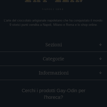
f
è
E
x
L’arte del cioccolato artigianale napoletano che ha conquistato il mondo:
t
9 storici punti vendita a Napoli, Milano e Roma e lo shop online.
r
a
c
a
Sezioni
c
a
o
Categorie
P
e
p
Informazioni
e
r
o
n
Cerchi i prodotti Gay-Odin per
c
l’horeca?
i
n
o