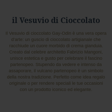
a
r
d
il Vesuvio di Cioccolato
Foresta
F
Il Vesuvio di cioccolato Gay-Odin è una vera opera
o
d’arte: un guscio di cioccolato artigianale che
r
e
racchiude un cuore morbido di crema gianduia.
s
Creato dal celebre architetto Fabrizio Mangoni,
t
unisce estetica e gusto per celebrare il fascino
a
f
partenopeo. Stupendo da vedere e intenso da
o
assaporare, il vulcano partenopeo è un simbolo
n
della nostra tradizione. Perfetto come idea regalo
d
e
originale o per rendere speciali le tue occasioni
n
con un prodotto iconico ed elegante.
t
e
f
o