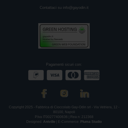
Contattaci su
info@gayodin.it
A
r
a
n
c
i
a
M
o
n
Pagamenti sicuri con:
o
r
i
g
i
n
e
Copyright 2025 - Fabbrica di Cioccolato Gay-Odin srl - Via Vetriera, 12 -
80100, Napoli
P.Iva IT00277400636 | Rea n: 212368
Designed:
Antville
| E-Commerce:
Pluma Studio