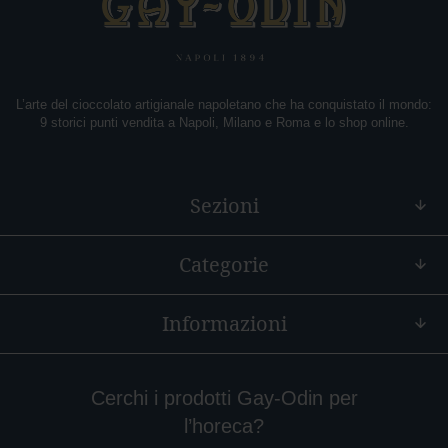
f
è
E
x
t
L’arte del cioccolato artigianale napoletano che ha conquistato il mondo:
r
9 storici punti vendita a Napoli, Milano e Roma e lo shop online.
a
c
a
c
Sezioni
a
o
Categorie
P
e
p
e
Informazioni
r
o
n
c
Cerchi i prodotti Gay-Odin per
i
l’horeca?
n
o