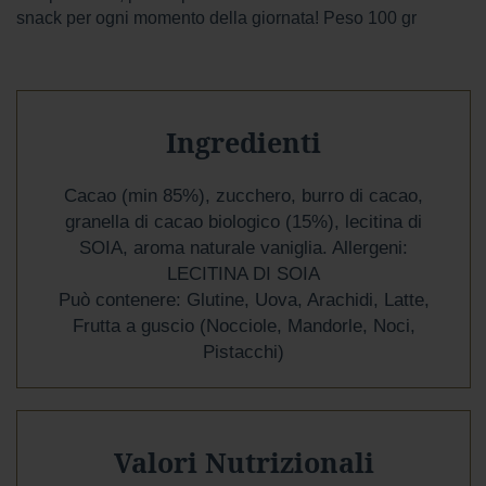
r
snack per ogni momento della giornata! Peso 100 gr
e
s
t
a
a
l
Ingredienti
l
a
t
Cacao (min 85%), zucchero, burro di cacao,
t
e
granella di cacao biologico (15%), lecitina di
SOIA, aroma naturale vaniglia. Allergeni:
A
LECITINA DI SOIA
Gusto
Può contenere: Glutine, Uova, Arachidi, Latte,
Mio
Frutta a guscio (Nocciole, Mandorle, Noci,
Confetti
Pistacchi)
e
Gelee
Noci,
Valori Nutrizionali
Ghiande
e