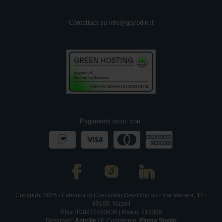
A
Contattaci su
info@gayodin.it
r
a
n
c
i
a
M
o
n
o
Pagamenti sicuri con:
r
i
g
i
n
e
Copyright 2025 - Fabbrica di Cioccolato Gay-Odin srl - Via Vetriera, 12 -
80100, Napoli
P.Iva IT00277400636 | Rea n: 212368
Designed:
Antville
| E-Commerce:
Pluma Studio