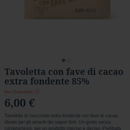
a
r
d
Foresta
F
o
r
e
s
t
Vai
Tavoletta con fave di cacao
a
all'inizio
f
extra fondente 85%
della
o
n
galleria
d
di
Non Disponibile
e
immagini
6,00 €
n
t
e
Tavoletta di cioccolato extra fondente con fave di cacao,
f
ideale per gli amanti dei sapori forti. Un gusto senza
o
compromessi, per un prodotto intenso e deciso. Prelibato