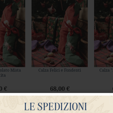
colato Mista
Calza Felici e Fondenti
Calza "
tita
0 €
68,00 €
ibile
Non Disponibile
Non