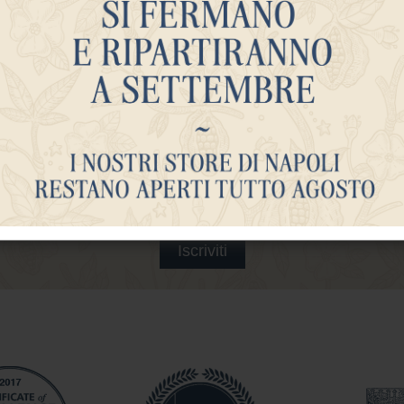
viti al sito e alla news
Iscriviti