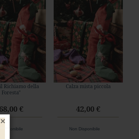
il Richiamo della
Calza mista piccola
Foresta"
68,00 €
42,00 €
×
 Disponibile
Non Disponibile