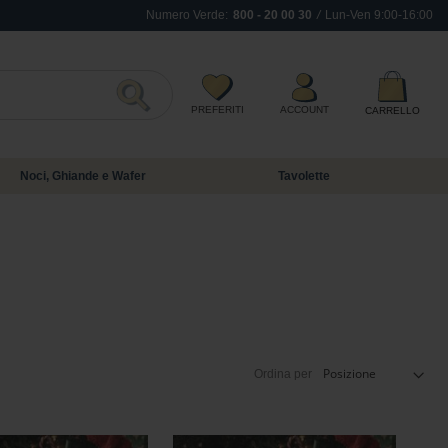
Numero Verde:
800 - 20 00 30
/
Lun-Ven 9:00-16:00
Inizia a scrivere per visualizzare i suggerime
PREFERITI
ACCOUNT
CARRELLO
Search
Noci, Ghiande e Wafer
Tavolette
Ordina per