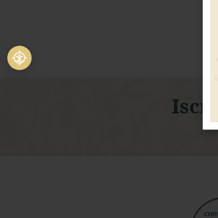
Arancia
Monorigine
Iscri