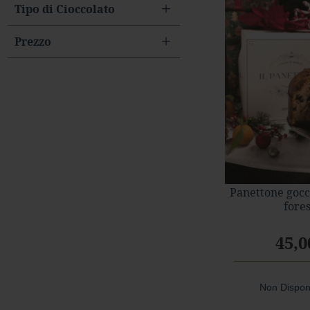
Tipo di Cioccolato
Ghiande
e
Wafer
Prezzo
Tavolette
Fondente
Latte
Pistacchio
Amaro
Cannella
Mandorle
Panettone gocc
Noci
fore
Nocciolato
Caffè
45,0
Extra
cacao
Non Dispon
Peperoncino