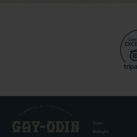
Storia
Botteghe