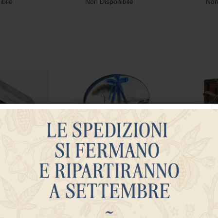
ibile
Non Disponibile
Non
colatini Nudi
Selezione Cioccolatini Nudi
Selezion
e Classica
in Confezione Napoli Ovale
ibile
Non Disponibile
Non