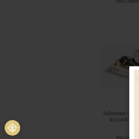
Non Dispon
Selezione Cioc
in Confezion
Non Dispon