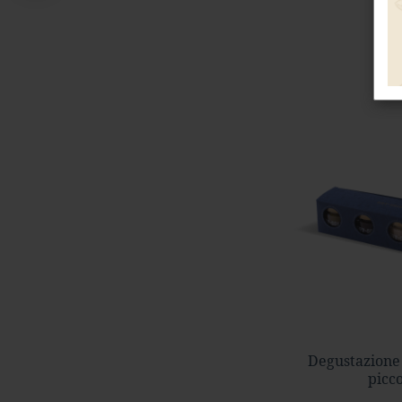
Degustazione
picc