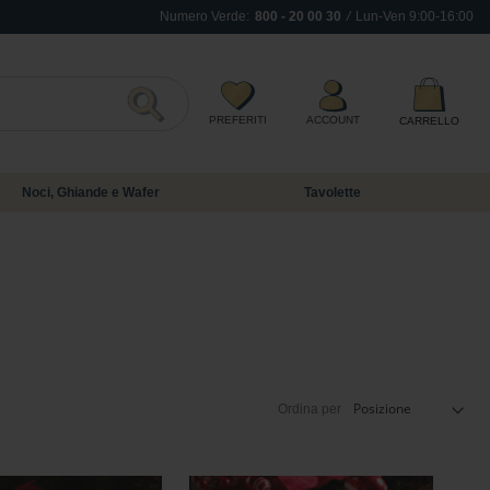
Numero Verde:
800 - 20 00 30
/
Lun-Ven 9:00-16:00
Inizia a scrivere per visualizzare i suggerime
PREFERITI
ACCOUNT
CARRELLO
Search
Noci, Ghiande e Wafer
Tavolette
Ordina per