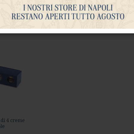
 di 4 creme
ole