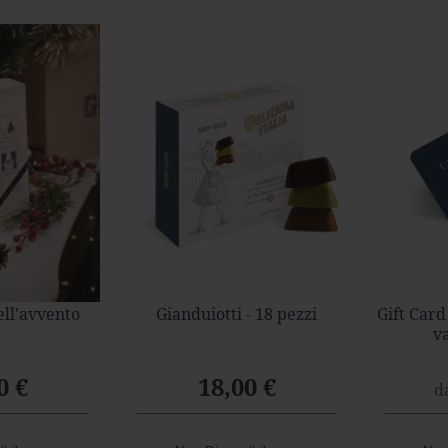
ell'avvento
Gianduiotti - 18 pezzi
Gift Card
v
0 €
18,00 €
d