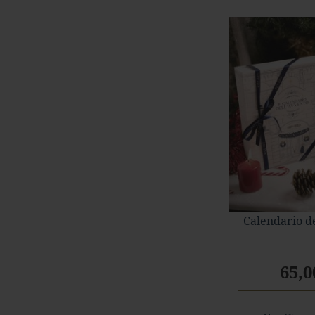
Arancia
Monorigine
Calendario d
65,0