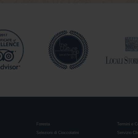
Foresta
Termini e C
Selezioni di Cioccolatini
Servizio Cli