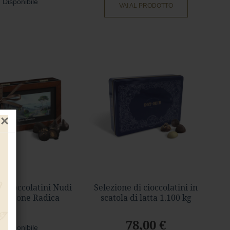
 Disponibile
VAI AL PRODOTTO
×
e Cioccolatini Nudi
Selezione di cioccolatini in
in Confezione Radica
scatola di latta 1.100 kg
78,00 €
 Disponibile