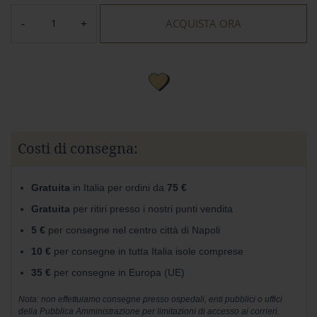
r
e
ACQUISTA ORA
s
t
a
a
l
l
a
t
t
e
Costi di consegna:
A
Gusto
Gratuita
in Italia per ordini da
75 €
Mio
Gratuita
per ritiri presso i nostri punti vendita
Confetti
5 €
per consegne nel centro città di Napoli
e
10 €
per consegne in tutta Italia isole comprese
Gelee
35 €
per consegne in Europa (UE)
Noci,
Ghiande
Nota: non effettuiamo consegne presso ospedali, enti pubblici o uffici
della Pubblica Amministrazione per limitazioni di accesso ai corrieri.
e