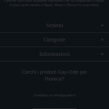
L’arte del cioccolato artigianale napoletano che ha conquistato il mondo:
9 storici punti vendita a Napoli, Milano e Roma e lo shop online.
A
r
a
n
Sezioni
c
i
a
Categorie
M
o
n
Informazioni
o
r
i
g
Cerchi i prodotti Gay-Odin per
i
l’horeca?
n
e
Contattaci su
info@gayodin.it