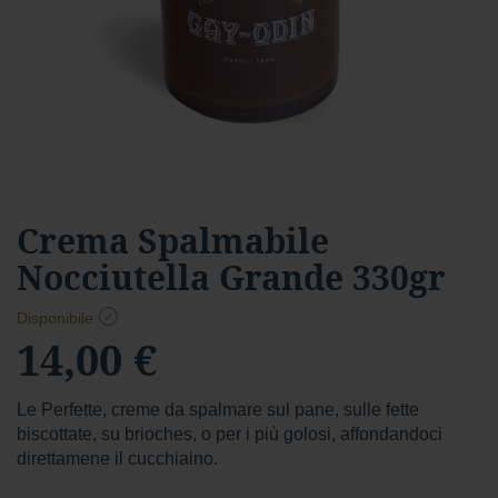
a
r
d
Foresta
F
o
r
e
s
Vai
Crema Spalmabile
t
all'inizio
a
Nocciutella Grande 330gr
della
f
galleria
o
di
Disponibile
n
immagini
14,00 €
d
e
n
t
Le Perfette, creme da spalmare sul pane, sulle fette
e
biscottate, su brioches, o per i più golosi, affondandoci
direttamene il cucchiaino.
f
o