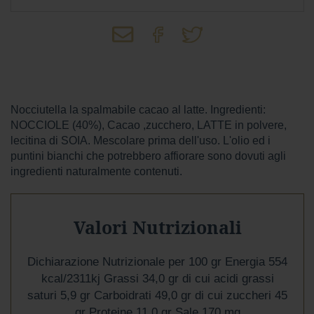
Wafer
Tavolette
F
o
n
d
Nocciutella la spalmabile cacao al latte. Ingredienti:
e
NOCCIOLE (40%), Cacao ,zucchero, LATTE in polvere,
n
lecitina di SOIA. Mescolare prima dell'uso. L'olio ed i
t
e
puntini bianchi che potrebbero affiorare sono dovuti agli
ingredienti naturalmente contenuti.
L
a
t
t
Valori Nutrizionali
e
P
Dichiarazione Nutrizionale per 100 gr Energia 554
i
kcal/2311kj Grassi 34,0 gr di cui acidi grassi
s
saturi 5,9 gr Carboidrati 49,0 gr di cui zuccheri 45
t
a
gr Proteine 11,0 gr Sale 170 mg