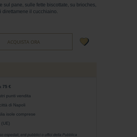
sul pane, sulle fette biscottate, su brioches,
i direttamene il cucchiaino.
ACQUISTA ORA
da
75 €
stri punti vendita
ittà di Napoli
alia isole comprese
 (UE)
 ospedali, enti pubblici o uffici della Pubblica