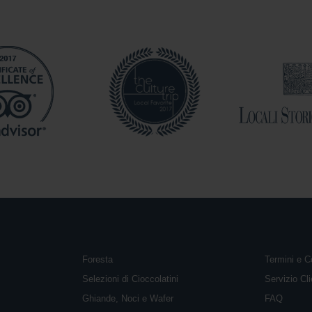
Foresta
Termini e C
Selezioni di Cioccolatini
Servizio Cli
Ghiande, Noci e Wafer
FAQ