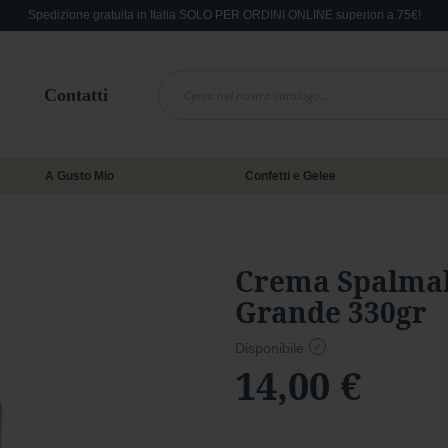
Spedizione gratuita in Italia SOLO PER ORDINI ONLINE superiori a 75€!
Contatti
A Gusto Mio
Confetti e Gelee
Crema Spalmab
Grande 330gr
Disponibile
14,00 €