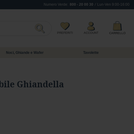
Numero Verde:
800 - 20 00 30
/
Lun-Ven 9:00-16:00
Inizia a scrivere per visualizzare i suggerime
PREFERITI
ACCOUNT
CARRELLO
Search
Noci, Ghiande e Wafer
Tavolette
ile Ghiandella