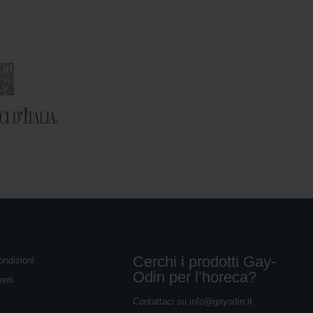
Cerchi i prodotti Gay-
ondizioni
Odin per l’horeca?
enti
Contattaci su
info@gayodin.it