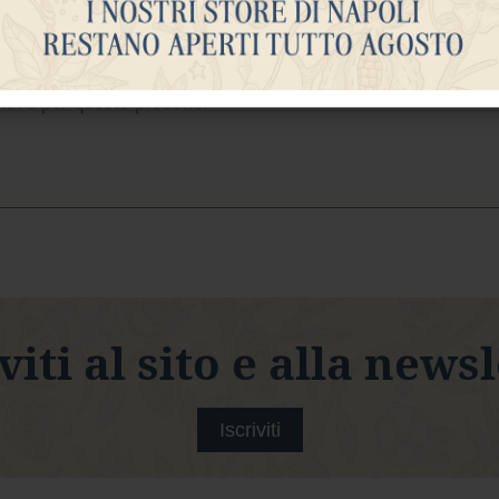
ntive per questo prodotto.
viti al sito e alla news
Iscriviti