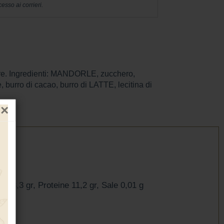
esso ai corrieri.
re. Ingredienti: MANDORLE, zucchero,
urro di cacao, burro di LATTE, lecitina di
×
ri 38,3 gr, Proteine 11,2 gr, Sale 0,01 g