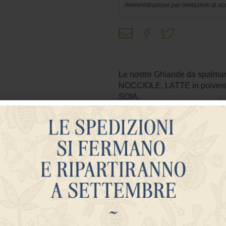
Amministrazione per limitazioni di acc
Le nostre Ghiande da spalma
NOCCIOLE, LATTE in polvere, b
SOIA.
 acidi grassi saturi 3,4 gr, Carboidrati 65,4 gr, di cui zucche