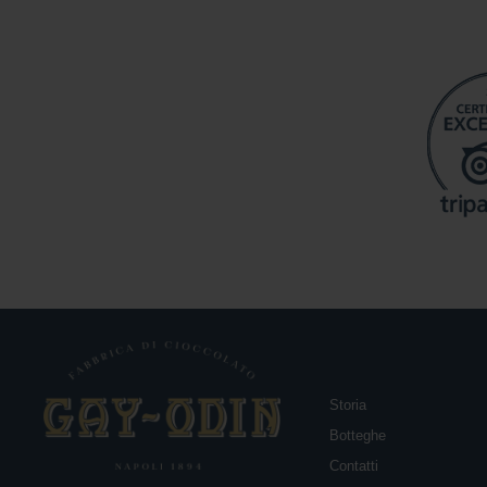
Storia
Botteghe
Contatti