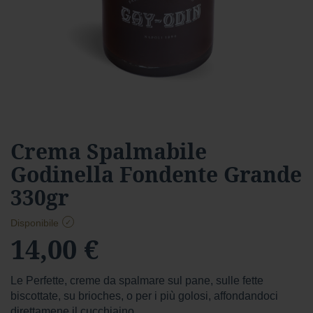
a
r
d
Foresta
F
o
r
e
s
Vai
Crema Spalmabile
t
all'inizio
a
Godinella Fondente Grande
della
f
galleria
330gr
o
di
n
immagini
d
Disponibile
e
14,00 €
n
t
e
Le Perfette, creme da spalmare sul pane, sulle fette
f
biscottate, su brioches, o per i più golosi, affondandoci
o
direttamene il cucchiaino.