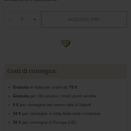
r
e
s
t
ACQUISTA ORA
a
a
l
l
a
t
t
e
Costi di consegna:
A
Gusto
Mio
Gratuita
in Italia per ordini da
75 €
Confetti
Gratuita
per ritiri presso i nostri punti vendita
e
5 €
per consegne nel centro città di Napoli
Gelee
10 €
per consegne in tutta Italia isole comprese
Noci,
35 €
per consegne in Europa (UE)
Ghiande
e