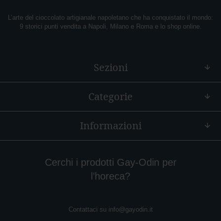
A
L’arte del cioccolato artigianale napoletano che ha conquistato il mondo:
r
9 storici punti vendita a Napoli, Milano e Roma e lo shop online.
a
n
c
i
Sezioni
a
M
Categorie
o
n
o
Informazioni
r
i
g
i
n
Cerchi i prodotti Gay-Odin per
e
l’horeca?
Contattaci su
info@gayodin.it