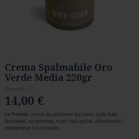
a
r
d
Foresta
F
o
r
e
s
Vai
Crema Spalmabile Oro
t
all'inizio
a
Verde Media 220gr
della
f
galleria
o
di
Disponibile
n
immagini
14,00 €
d
e
n
t
Le Perfette, creme da spalmare sul pane, sulle fette
e
biscottate, su brioches, o per i più golosi, affondandoci
direttamene il cucchiaino.
f
o