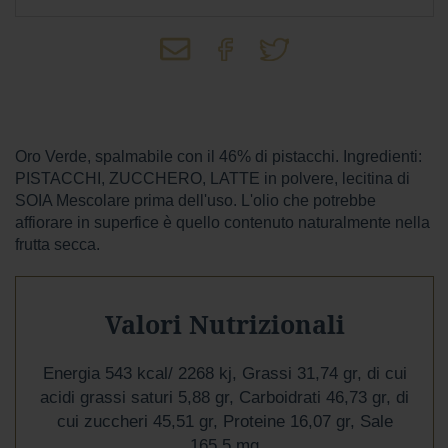
Wafer
Tavolette
F
o
n
d
Oro Verde, spalmabile con il 46% di pistacchi. Ingredienti:
e
PISTACCHI, ZUCCHERO, LATTE in polvere, lecitina di
n
SOIA Mescolare prima dell'uso. L'olio che potrebbe
t
e
affiorare in superfice è quello contenuto naturalmente nella
frutta secca.
L
a
t
t
Valori Nutrizionali
e
P
Energia 543 kcal/ 2268 kj, Grassi 31,74 gr, di cui
i
acidi grassi saturi 5,88 gr, Carboidrati 46,73 gr, di
s
cui zuccheri 45,51 gr, Proteine 16,07 gr, Sale
t
a
165,5 mg