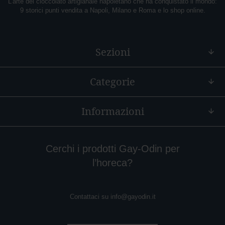
L’arte del cioccolato artigianale napoletano che ha conquistato il mondo:
9 storici punti vendita a Napoli, Milano e Roma e lo shop online.
A
r
a
n
Sezioni
c
i
a
Categorie
M
o
n
Informazioni
o
r
i
g
Cerchi i prodotti Gay-Odin per
i
l’horeca?
n
e
Contattaci su
info@gayodin.it