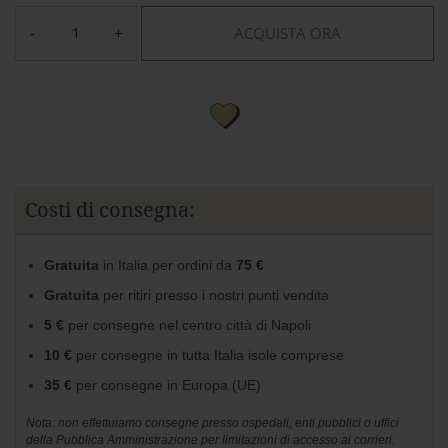
r
e
ACQUISTA ORA
s
t
a
a
l
l
a
t
t
e
Costi di consegna:
A
Gusto
Gratuita
in Italia per ordini da
75 €
Mio
Gratuita
per ritiri presso i nostri punti vendita
Confetti
5 €
per consegne nel centro città di Napoli
e
10 €
per consegne in tutta Italia isole comprese
Gelee
35 €
per consegne in Europa (UE)
Noci,
Ghiande
Nota: non effettuiamo consegne presso ospedali, enti pubblici o uffici
della Pubblica Amministrazione per limitazioni di accesso ai corrieri.
e