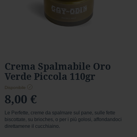
a
r
d
Foresta
F
o
r
e
s
Vai
Crema Spalmabile Oro
t
all'inizio
a
Verde Piccola 110gr
della
f
galleria
o
di
Disponibile
n
immagini
8,00 €
d
e
n
t
Le Perfette, creme da spalmare sul pane, sulle fette
e
biscottate, su brioches, o per i più golosi, affondandoci
direttamene il cucchiaino.
f
o