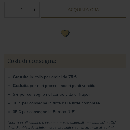
r
e
ACQUISTA ORA
s
t
a
a
l
l
a
t
t
e
Costi di consegna:
A
Gusto
Gratuita
in Italia per ordini da
75 €
Mio
Gratuita
per ritiri presso i nostri punti vendita
Confetti
5 €
per consegne nel centro città di Napoli
e
10 €
per consegne in tutta Italia isole comprese
Gelee
35 €
per consegne in Europa (UE)
Noci,
Ghiande
Nota: non effettuiamo consegne presso ospedali, enti pubblici o uffici
della Pubblica Amministrazione per limitazioni di accesso ai corrieri.
e