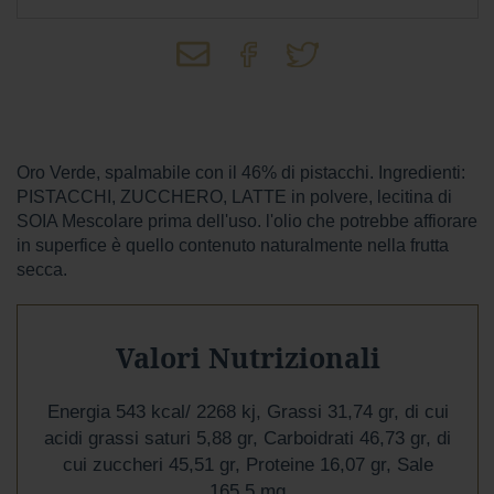
Wafer
Tavolette
F
o
n
d
Oro Verde, spalmabile con il 46% di pistacchi. Ingredienti:
e
PISTACCHI, ZUCCHERO, LATTE in polvere, lecitina di
n
SOIA Mescolare prima dell'uso. l'olio che potrebbe affiorare
t
e
in superfice è quello contenuto naturalmente nella frutta
secca.
L
a
t
t
Valori Nutrizionali
e
P
Energia 543 kcal/ 2268 kj, Grassi 31,74 gr, di cui
i
acidi grassi saturi 5,88 gr, Carboidrati 46,73 gr, di
s
cui zuccheri 45,51 gr, Proteine 16,07 gr, Sale
t
a
165,5 mg