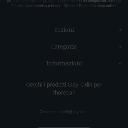
L’arte del cioccolato artigianale napoletano che ha conquistato il mondo:
9 storici punti vendita a Napoli, Milano e Roma e lo shop online.
A
r
a
n
Sezioni
c
i
a
Categorie
M
o
n
Informazioni
o
r
i
g
Cerchi i prodotti Gay-Odin per
i
l’horeca?
n
e
Contattaci su
info@gayodin.it